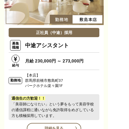
正社員（中途）採用
募集
中途アシスタント
職種
月給 230,000円 ～ 273,000円
給与
【本店】
群馬県前橋市敷島町37
勤務地
パークホテル楽々園1F
通信生の方歓迎！！
「美容師になりたい」という夢をもって美容学校
の通信課程に通いながら免許取得をめざしている
方も積極採用しています。
詳細を見る