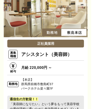
正社員採用
募集
アシスタント（美容師）
職種
月給 220,000円 ～
給与
【本店】
群馬県前橋市敷島町37
勤務地
パークホテル楽々園1F
通信生の方歓迎！！
「美容師になりたい」という夢をもって美容学校
の通信課程に通いながら免許取得をめざしている